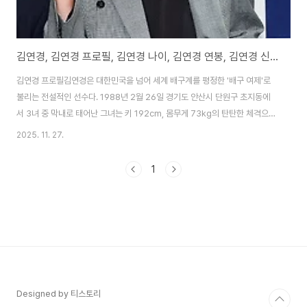
김연경, 김연경 프로필, 김연경 나이, 김연경 연봉, 김연경 신인감독
김연경 프로필김연경은 대한민국을 넘어 세계 배구계를 평정한 '배구 여제'로
불리는 전설적인 선수다. 1988년 2월 26일 경기도 안산시 단원구 초지동에
서 3녀 중 막내로 태어난 그녀는 키 192cm, 몸무게 73kg의 탄탄한 체격으로
아웃사이드 히터(레프트) 포지션에서 압도적인 활약을 펼쳤다. 어린 시절 큰언
2025. 11. 27.
니를 따라 안산서초등학교 4학년 때 배구를 시작했으나, 중학교 시절 키가
170cm 미만으로 벤치 워머 생활을 했지만, 수원한일전산여고에 진학하며 폭
1
발적인 성장을 이뤘다. 고3인 2005년 성인 국가대표로 발탁되어 월드그랜드
챔피언스컵 공격 득점 3위를 차지하며 '초고교급'으로 불렸다. 같은 해 V-리그
드래프트 전체 1순위로 흥국생명 핑크스파이더스에 입단해 데뷔 시즌부터 정
규리그 MVP, 신인상, ..
Designed by 티스토리