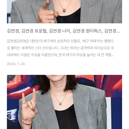
김연경, 김연경 프로필, 김연경 나이, 김연경 원더독스, 김연경 김연아
김연경김연경은 대한민국 배구계의 상징적인 인물로, '배구 여제'라는 별명으
로 불리는 세계적인 스타 선수입니다. 그녀는 뛰어난 공격력과 리더십으로 국
내외에서 수많은 우승을 이끌었으며, 한국 배구의 위상을 높이는 데 큰 역할을
했습니다. 2005년 흥국생명 핑크스파이더스에서 프로 데뷔한 후, 일본 JT 마
2026. 1. 24.
블러스, 터키 페네르바흐체, 중국 상하이 브라이트 유베스트, 터키 엑자시바시
등 해외 리그를 거치며 글로벌 스타로 성장했습니다. 특히 2012 런던 올림픽
과 2020 도쿄 올림픽에서 한국 대표팀의 주축으로 활약하며 MVP를 수상한
바 있습니다. 2022년 흥국생명으로 복귀한 후, 2024-2025 시즌에 통합 우
승을 달성하고 2025년 2월 은퇴를 선언했습니다. 은퇴 후에는 흥국생명 어드
바이저로 활동하며 후..