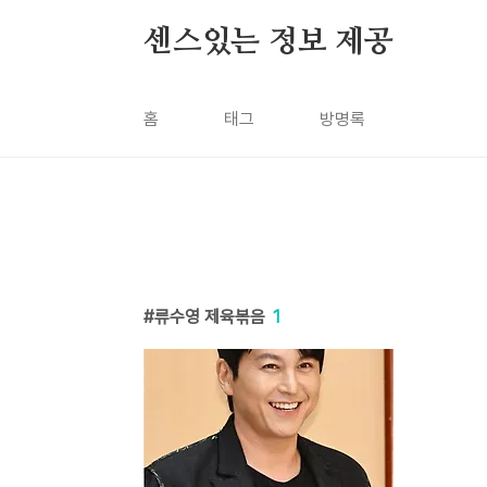
본문 바로가기
센스있는 정보 제공
홈
태그
방명록
류수영 제육볶음
1