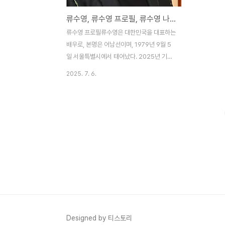
류수영, 류수영 프로필, 류수영 나이, 류수영 닭볶음탕, 류수영 제육볶음
류수영 프로필류수영은 대한민국을 대표하는
배우로, 본명은 어남선이며, 1979년 9월 5
일 서울특별시에서 태어났다. 2025년 기준
으로 만 46세인 그는 키 183cm, 혈액형 A
2025. 7. 6.
형으로 알려져 있으며, 명지대학교 경영학 학
사를 졸업했다. 그의 학력은 마포중학교, 마
포고등학교를 거쳐 명지대학교에서 전통무예
동아리 활동을 하며 대학 생활을 보냈다.
1998년 SBS 프로그램 최고의 밥상을 통해
방송에 데뷔한 그는, 같은 해 KBS 캠퍼스 영
상가요에서 개그맨 이승윤과 함께 차력쇼로
1등을 차지하며 연예계에 첫발을 내디뎠다.
이후 2000년 MBC 시트콤 깁스 가족에서
'레지던트 2' 역으로 배우 활동을 시작했으
며, 2002년 SBS 드라마 명랑소녀 성공기에
서 악역 오준태로 큰 주목을 받았다. 이 드라
Designed by 티스토리