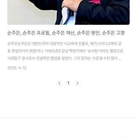
손주은, 손주은 프로필, 손주은 재산, 손주은 명언, 손주은 고향
손주은손주은은 대한민국의 대표적인 사교육계 인물로, 메가스터디교육의 공
동 창업자이자 회장이다. 1980년대 강남 학원가에서 ‘손사탐’이라는 별칭으로
사회탐구 강사로서 전설적인 명성을 쌓았다. 그의 강의는 수강생 수천 명이 몰
릴 정도로 인기를 끌었으며, 학부모가 밤새 줄을 서는 진풍경을 만들었다.
2025. 4. 12.
2000년 메가스터디를 설립하며 오프라인 강의를 온라인으로 확장, 사교육의
패러다임을 바꿨다. 이 혁신은 부유층만 누리던 명강의를 전국으로 보급하며
1
교육 불균형 해소에 기여했다는 평가를 받는다. 그러나 사교육의 상업화를 부
추겼다는 비판도 따른다. 손주은은 독실한 기독교 신자로, 이름 ‘주은’은 ‘주님
의 은혜’를 뜻한다. 그는 강의와 경영뿐 아니라 사회적 책임에도 관심을 쏟아
2016년 300억 원을 출연해 윤민창..