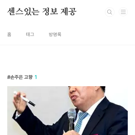
본문 바로가기
센스있는 정보 제공
홈
태그
방명록
손주은 고향
1