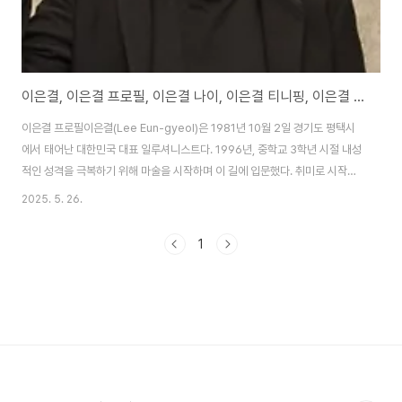
이은결, 이은결 프로필, 이은결 나이, 이은결 티니핑, 이은결 부인
이은결 프로필이은결(Lee Eun-gyeol)은 1981년 10월 2일 경기도 평택시
에서 태어난 대한민국 대표 일루셔니스트다. 1996년, 중학교 3학년 시절 내성
적인 성격을 극복하기 위해 마술을 시작하며 이 길에 입문했다. 취미로 시작한
마술은 그의 열정과 재능을 만나 빠르게 성장했고, 고등학교 2학년 때부터 서
2025. 5. 26.
울 마로니에 공원에서 거리 공연을 하며 실력을 갈고닦았다. 그는 현대고등학
교를 졸업한 후 동아방송예술대학교 방송연예과와 경운대학교 신문방송학과
1
에서 학업을 이어갔다. 신체적으로 약 189~191cm의 큰 키와 날렵한 체격은
그의 무대 퍼포먼스에 강렬한 인상을 더한다. 혈액형은 A형이며, 무종교(무신
론)로 알려져 있다. 현재 소속사는 미디어 아시아로, 마술사뿐 아니라 공연 연
출가와 강연자로 활동 중..