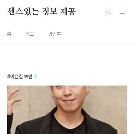
본문 바로가기
센스있는 정보 제공
홈
태그
방명록
이은결 부인
1