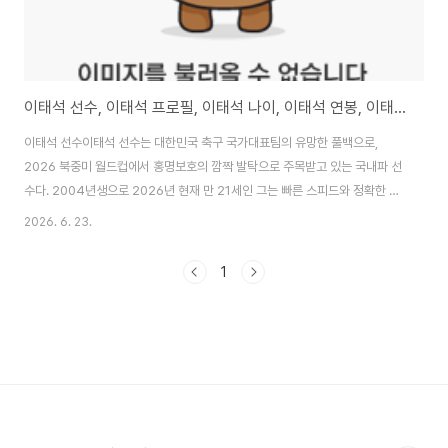
이태석 선수, 이태석 프로필, 이태석 나이, 이태석 연봉, 이태석 이을용
이태석 선수이태석 선수는 대한민국 축구 국가대표팀의 유망한 풀백으로,
2026 북중미 월드컵에서 홍명보호의 깜짝 발탁으로 주목받고 있는 국내파 선
수다. 2004년생으로 2026년 현재 만 21세인 그는 빠른 스피드와 정확한 크
로스, 수비 안정감을 겸비한 현대형 풀백으로 평가받는다. 강원 FC에서 주전
2026. 6. 23.
레프트백으로 활약하며 K리그에서 두각을 나타냈고, 2026 월드컵 최종 명단
에 포함되어 A매치 데뷔를 앞두고 있다. 체코전 등 조별리그에서 교체 출전하
1
며 안정적인 퍼포먼스를 보여주었으며, 홍명보 감독은 그의 젊은 에너지와 잠
재력을 높이 평가했다. FC 서울 유스 출신으로 2022년 강원 FC로 이적한 그
는 빠른 성장세를 보이며 해외 이적(유럽 중하위 리그) 관심을 받고 있다. 아버
지 이을용의 2002 월드컵..