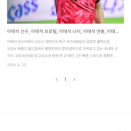
이태석 선수, 이태석 프로필, 이태석 나이, 이태석 연봉, 이태석 이을용
이태석 선수이태석 선수는 대한민국 축구 국가대표팀의 유망한 풀백으로,
2026 북중미 월드컵에서 홍명보호의 깜짝 발탁으로 주목받고 있는 국내파 선
수다. 2004년생으로 2026년 현재 만 21세인 그는 빠른 스피드와 정확한 크
로스, 수비 안정감을 겸비한 현대형 풀백으로 평가받는다. 강원 FC에서 주전
2026. 6. 23.
레프트백으로 활약하며 K리그에서 두각을 나타냈고, 2026 월드컵 최종 명단
에 포함되어 A매치 데뷔를 앞두고 있다. 체코전 등 조별리그에서 교체 출전하
1
며 안정적인 퍼포먼스를 보여주었으며, 홍명보 감독은 그의 젊은 에너지와 잠
재력을 높이 평가했다. FC 서울 유스 출신으로 2022년 강원 FC로 이적한 그
는 빠른 성장세를 보이며 해외 이적(유럽 중하위 리그) 관심을 받고 있다. 아버
지 이을용의 2002 월드컵..