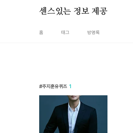
본문 바로가기
센스있는 정보 제공
홈
태그
방명록
주지훈유퀴즈
1