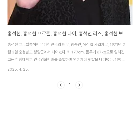
홍석천, 홍석천 프로필, 홍석천 나이, 홍석천 리즈, 홍석천 보석함
홍석천 프로필홍석천은 대한민국의 배우, 방송인, 요식업 사업가로, 1971년 2
월 3일 충청남도 청양군에서 태어났다. 키 177cm, 몸무게 67kg으로 알려진
그는 한양대학교 연극영화학과를 졸업하며 연예계에 첫발을 내디뎠다. 1994
년 ‘생방송 TV정보센터’ 리포터로 데뷔한 후, 1995년 KBS 대학개그제 동상
2025. 4. 25.
수상(공채 12기)을 계기로 주목받았다. 1996년 MBC 공채 탤런트로 정식 데
뷔, 시트콤 ‘남자 셋 여자 셋’에서 패션 디자이너 쁘아송 역으로 큰 인기를 얻었
1
다. 2000년 국내 연예인 최초로 동성애자임을 커밍아웃하며 화제를 모았으
나, 이로 인해 방송 활동이 일시적으로 중단되었다. 이후 그는 이태원에서 레스
토랑 체인 ‘My’ 시리즈를 운영하며 요식업계의 큰손으로 자리 잡았다. 2015
년 G..